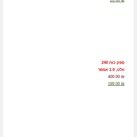
20.00
₪
ספק כוח 240
וולט, 1.0 אמפר
400.00
₪
199.00
₪