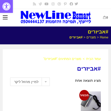
פתח
0
#אביזרים
Home
<
מוצרים
<
#אביזרים
עמוד הבית
>
מוצרים המתויגים “#אביזרים”
#אביזרים
מציג תוצאה אחת
למיין מהזול ליקר
מבצע!